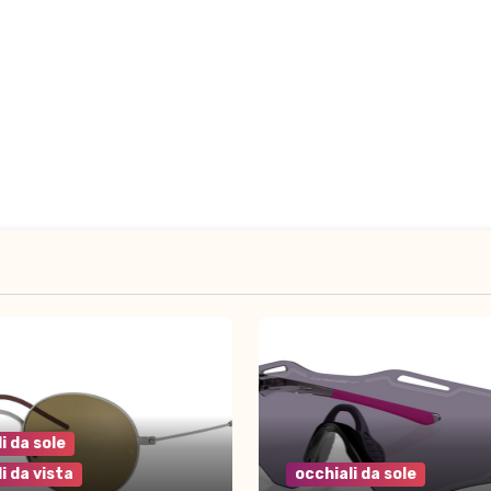
i da sole
i da vista
occhiali da sole