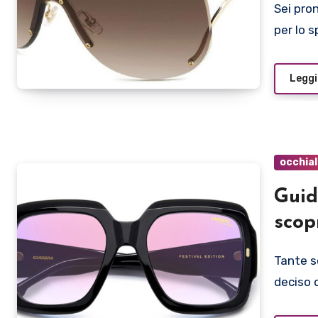
Sei pronto a scoprire la moda eyewear e gli occhiali Carrera
per lo 
Leggi
occhial
Guid
scop
Tante sono le novità in casa Carrera per il 2024 e abbiamo
deciso 