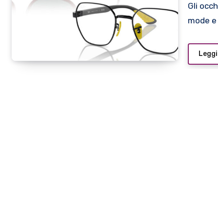
Gli occhiali sportivi di Ray-Ban non conoscono il passare di
mode e 
Leggi