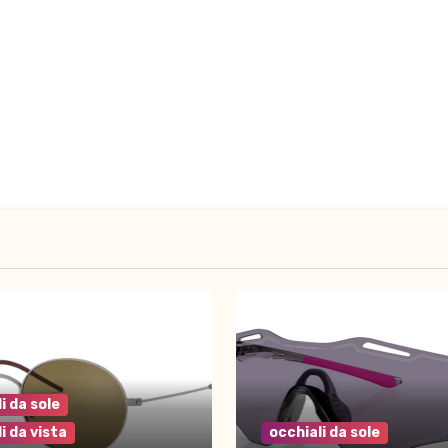
i da sole
i da vista
occhiali da sole