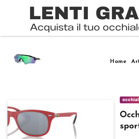
Salta
al
contenuto
Home
Ar
occhial
Occh
spor