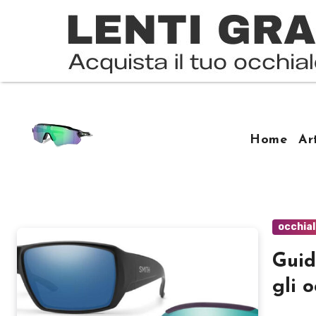
Salta
al
contenuto
Home
Ar
occhial
Guid
gli 