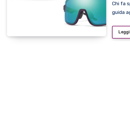
Chi fa sport deve scegliere gli occhiali giusti e nella nostra
guida ag
Leggi