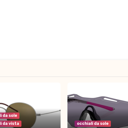
i da sole
i da vista
occhiali da sole