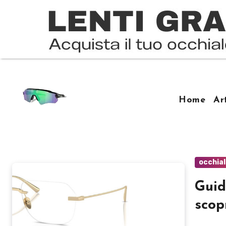
Salta
al
contenuto
Home
Ar
occhial
Guid
scop