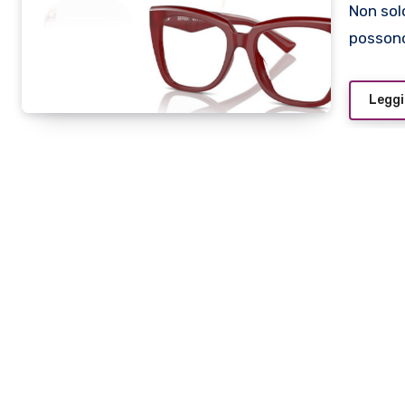
Non solo gli occhiali da sole, ma anche gli occhiali da vista
posson
Leggi