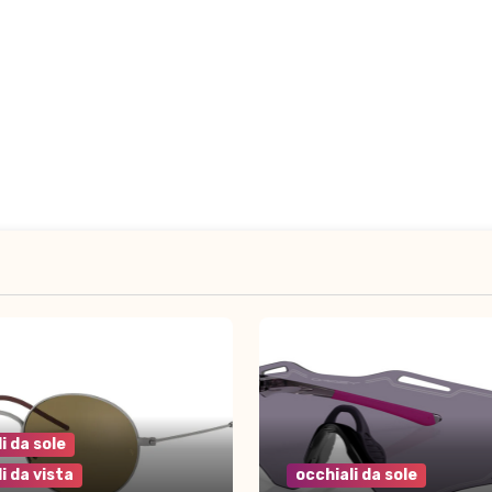
i da sole
i da vista
occhiali da sole