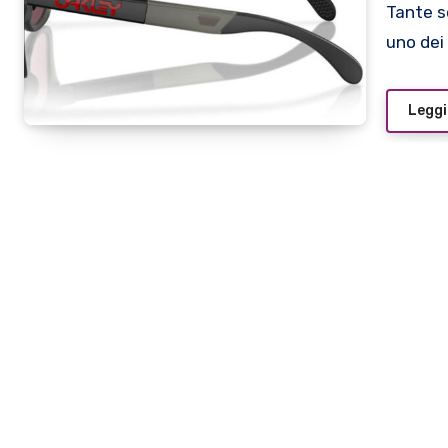
Tante sono le montature e gli occhiali sportivi Oakley, ma
uno dei
Leggi