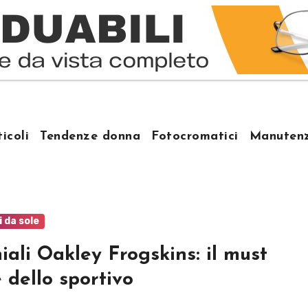
ticoli
Tendenze donna
Fotocromatici
Manutenz
i da sole
iali Oakley Frogskins: il must
 dello sportivo