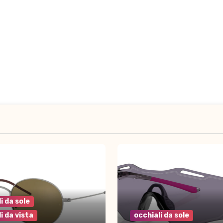
i da sole
i da vista
occhiali da sole