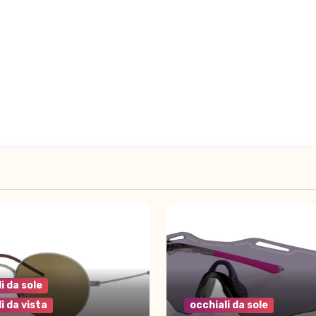
i da sole
i da vista
occhiali da sole