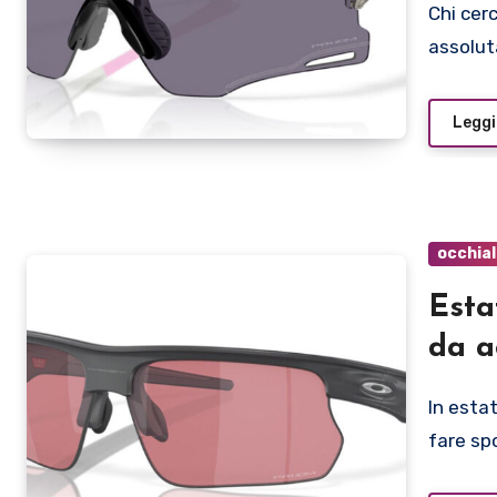
Chi cerca un paio di occhiali sportivi deve conoscere
assolut
Leggi
occhial
Esta
da a
In estate aumenta il tempo libero e con esso la voglia di
fare spo