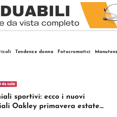
ticoli
Tendenze donna
Fotocromatici
Manutenz
i da sole
iali sportivi: ecco i nuovi
iali Oakley primavera estate
5