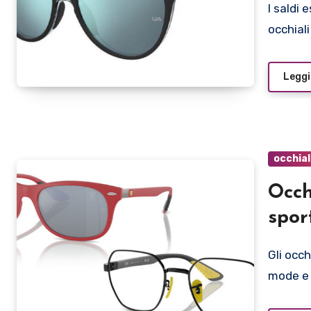
I saldi estivi 2024 sono il momento ideale per acquistare
occhial
Leggi
occhial
Occh
spor
Gli occhiali sportivi di Ray-Ban non conoscono il passare di
mode e 