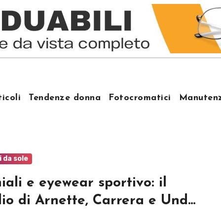
ticoli
Tendenze donna
Fotocromatici
Manutenz
i da sole
iali e eyewear sportivo: il
io di Arnette, Carrera e Under
our