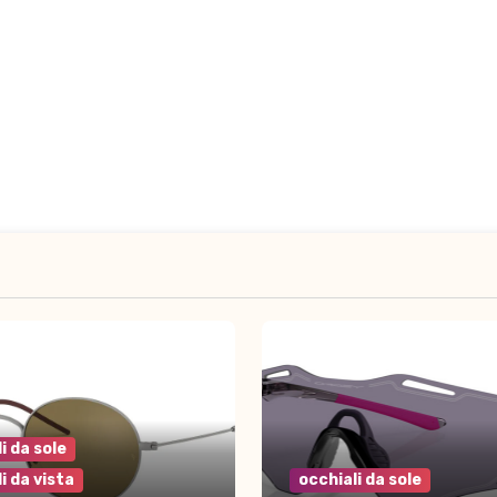
i da sole
i da vista
occhiali da sole