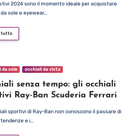
i da sole e eyewear…
 tutto
i da sole
occhiali da vista
iali senza tempo: gli occhiali
tivi Ray-Ban Scuderia Ferrari
tendenze e i…