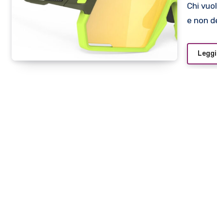
Chi vuole dare il meglio di sé quando pratica sport non può
e non 
Leggi