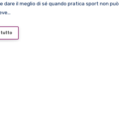
deve…
 tutto