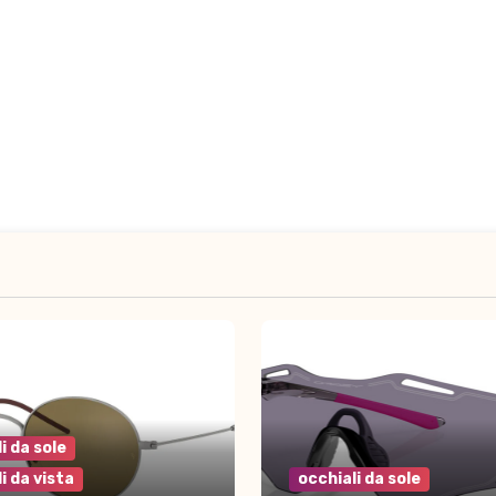
i da sole
i da vista
occhiali da sole